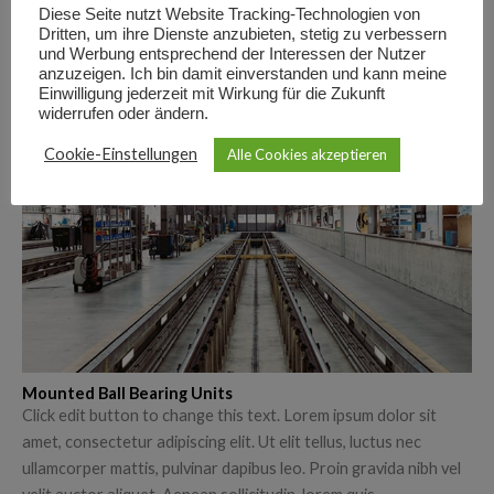
gravida nibh vel velit auctor aliquet
Diese Seite nutzt Website Tracking-Technologien von
Dritten, um ihre Dienste anzubieten, stetig zu verbessern
und Werbung entsprechend der Interessen der Nutzer
anzuzeigen. Ich bin damit einverstanden und kann meine
Einwilligung jederzeit mit Wirkung für die Zukunft
widerrufen oder ändern.
Cookie-Einstellungen
Alle Cookies akzeptieren
Mounted Ball Bearing Units
Click edit button to change this text. Lorem ipsum dolor sit
amet, consectetur adipiscing elit. Ut elit tellus, luctus nec
ullamcorper mattis, pulvinar dapibus leo. Proin gravida nibh vel